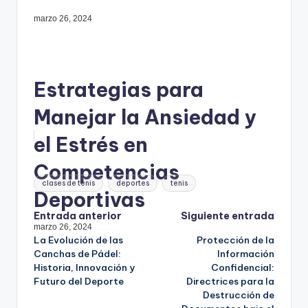
marzo 26, 2024
Estrategias para
Manejar la Ansiedad y
el Estrés en
Competencias
Etiquetas:
clases de tenis
deportes
tenis
Deportivas
Navegación
Entrada anterior
Siguiente entrada
marzo 26, 2024
La Evolución de las
Protección de la
de
Canchas de Pádel:
Información
Historia, Innovación y
Confidencial:
entradas
Futuro del Deporte
Directrices para la
Destrucción de