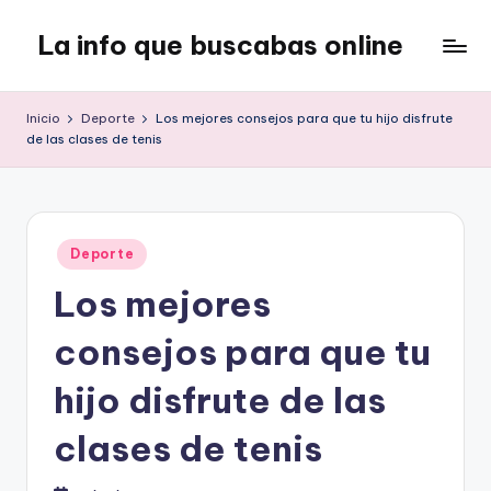
La info que buscabas online
Saltar
al
Tu
contenido
blog
Inicio
Deporte
Los mejores consejos para que tu hijo disfrute
para
de las clases de tenis
aprender
y
entretenerte
leyendo
Publicado
Deporte
en
Los mejores
consejos para que tu
hijo disfrute de las
clases de tenis