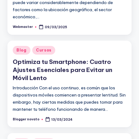
puede variar considerablemente dependiendo de
factores como la ubicación geográfica, el sector
económico,…
Webmaster
09/03/2025
Publicado
por
Publicado
Blog
Cursos
en
Optimiza tu Smartphone: Cuatro
Ajustes Esenciales para Evitar un
Móvil Lento
Introducción Con el uso continuo, es común que los
dispositivos móviles comiencen a presentar lentitud. Sin
embargo, hay ciertas medidas que puedes tomar para
mantener tu teléfono funcionando de manera…
Blogger novato
13/03/2024
Publicado
por