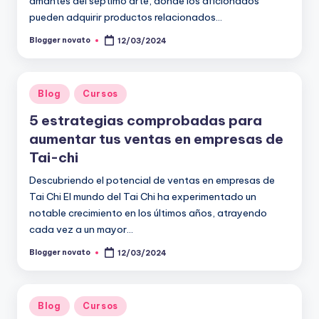
amantes del séptimo arte, donde los aficionados
pueden adquirir productos relacionados…
Blogger novato
12/03/2024
Publicado
por
Publicado
Blog
Cursos
en
5 estrategias comprobadas para
aumentar tus ventas en empresas de
Tai-chi
Descubriendo el potencial de ventas en empresas de
Tai Chi El mundo del Tai Chi ha experimentado un
notable crecimiento en los últimos años, atrayendo
cada vez a un mayor…
Blogger novato
12/03/2024
Publicado
por
Publicado
Blog
Cursos
en