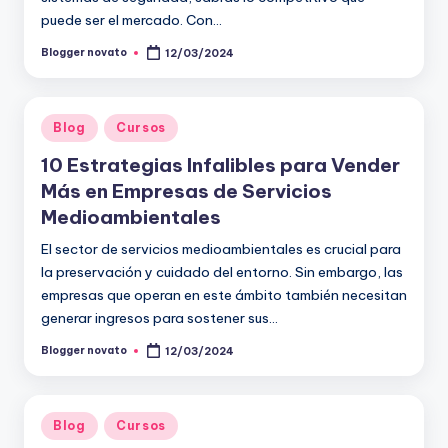
puede ser el mercado. Con…
Blogger novato
12/03/2024
Publicado
por
Publicado
Blog
Cursos
en
10 Estrategias Infalibles para Vender
Más en Empresas de Servicios
Medioambientales
El sector de servicios medioambientales es crucial para
la preservación y cuidado del entorno. Sin embargo, las
empresas que operan en este ámbito también necesitan
generar ingresos para sostener sus…
Blogger novato
12/03/2024
Publicado
por
Publicado
Blog
Cursos
en