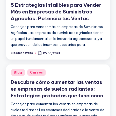
5 Estrategias Infalibles para Vender
Más en Empresas de Suministros
Agrícolas: Potencia tus Ventas
Consejos para vender más en empresas de Suministros
Agrícolas Las empresas de suministros agrícolas tienen
un papel fundamental en la industria agropecuaria, ya
que proveen de los insumos necesarios para…
Blogger novato
12/03/2024
Publicado
por
Publicado
Blog
Cursos
en
Descubre cómo aumentar las ventas
en empresas de suelos radiantes:
Estrategias probadas que funcionan
Consejos para aumentar las ventas en empresas de
suelos radiantes Las empresas dedicadas a la venta de
sistemas de suelos radiantes enfrentan un mercado