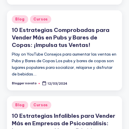
por
Publicado
Blog
Cursos
en
10 Estrategias Comprobadas para
Vender Más en Pubs y Bares de
Copas: ¡Impulsa tus Ventas!
Play on YouTube Consejos para aumentar las ventas en
Pubs y Bares de Copas Los pubs y bares de copas son
lugares populares para socializar, relajarse y disfrutar
de bebidas.…
Blogger novato
12/03/2024
Publicado
por
Publicado
Blog
Cursos
en
10 Estrategias Infalibles para Vender
Más en Empresas de Psicoanálisis: