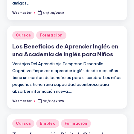
amigos,…
Webmaster
08/08/2025
Publicado
por
Publicado
Cursos
Formación
en
Los Beneficios de Aprender Inglés en
una Academia de Inglés para Niños
Ventajas Del Aprendizaje Temprano Desarrollo
Cognitivo Empezar a aprender inglés desde pequeños
tiene un montón de beneficios para el cerebro. Los niños
pequeños tienen una capacidad asombrosa para
absorber información nueva,…
Webmaster
28/05/2025
Publicado
por
Publicado
Cursos
Empleo
Formación
en