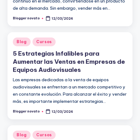
continuo en el mercado, convirtiéndose en un producto
de alta demanda. Sin embargo, vender más en…
Blogger novato
12/03/2024
Publicado
por
Publicado
Blog
Cursos
en
5 Estrategias Infalibles para
Aumentar las Ventas en Empresas de
Equipos Audiovisuales
Las empresas dedicadas a la venta de equipos
audiovisuales se enfrentan a un mercado competitivo y
en constante evolución. Para alcanzar el éxito y vender
más, es importante implementar estrategias…
Blogger novato
12/03/2024
Publicado
por
Publicado
Blog
Cursos