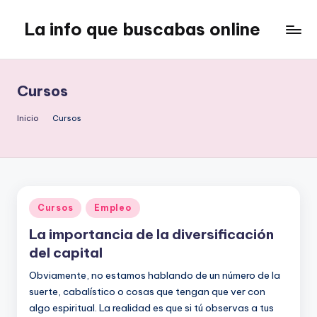
La info que buscabas online
Saltar
al
Tu
contenido
blog
para
Cursos
aprender
y
Inicio
Cursos
entretenerte
leyendo
Publicado
Cursos
Empleo
en
La importancia de la diversificación
del capital
Obviamente, no estamos hablando de un número de la
suerte, cabalístico o cosas que tengan que ver con
algo espiritual. La realidad es que si tú observas a tus