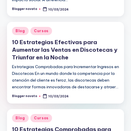
Blogger novato
10/03/2024
Publicado
por
Publicado
Blog
Cursos
en
10 Estrategias Efectivas para
Aumentar las Ventas en Discotecas y
Triunfar en la Noche
Estrategias Comprobadas para Incrementar Ingresos en
Discotecas En un mundo donde la competencia por la
atención del cliente es feroz, las discotecas deben
encontrar formas innovadoras de destacarse y atraer…
Blogger novato
10/03/2024
Publicado
por
Publicado
Blog
Cursos
en
10 Estrategias Comprobadas para