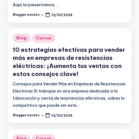
Aquí te presentamos…
Blogger novato
12/03/2024
Publicado
por
Publicado
Blog
Cursos
en
10 estrategias efectivas para vender
más en empresas de resistencias
eléctricas: ¡Aumenta tus ventas con
estos consejos clave!
Consejos para Vender Más en Empresas de Resistencias
Eléctricas Si trabajas en una empresa dedicada a la
fabricación y venta de resistencias eléctricas, sabes lo
competitivo que puede ser este…
Blogger novato
12/03/2024
Publicado
por
Publicado
Blog
Cursos