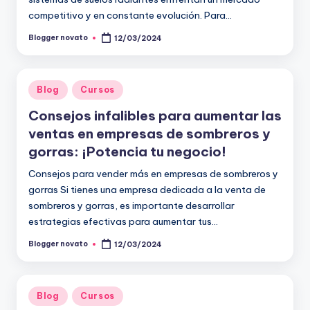
competitivo y en constante evolución. Para…
Blogger novato
12/03/2024
Publicado
por
Publicado
Blog
Cursos
en
Consejos infalibles para aumentar las
ventas en empresas de sombreros y
gorras: ¡Potencia tu negocio!
Consejos para vender más en empresas de sombreros y
gorras Si tienes una empresa dedicada a la venta de
sombreros y gorras, es importante desarrollar
estrategias efectivas para aumentar tus…
Blogger novato
12/03/2024
Publicado
por
Publicado
Blog
Cursos
en