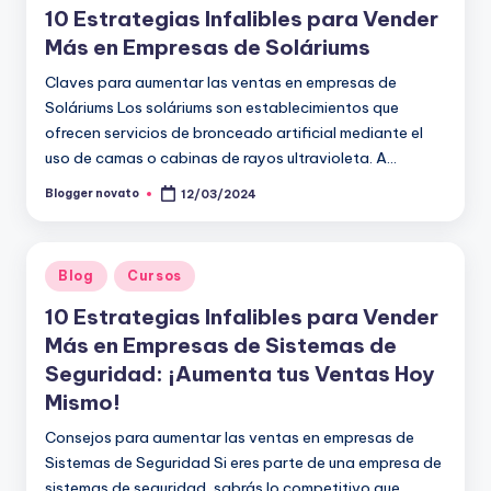
10 Estrategias Infalibles para Vender
Más en Empresas de Soláriums
Claves para aumentar las ventas en empresas de
Soláriums Los soláriums son establecimientos que
ofrecen servicios de bronceado artificial mediante el
uso de camas o cabinas de rayos ultravioleta. A…
Blogger novato
12/03/2024
Publicado
por
Publicado
Blog
Cursos
en
10 Estrategias Infalibles para Vender
Más en Empresas de Sistemas de
Seguridad: ¡Aumenta tus Ventas Hoy
Mismo!
Consejos para aumentar las ventas en empresas de
Sistemas de Seguridad Si eres parte de una empresa de
sistemas de seguridad, sabrás lo competitivo que