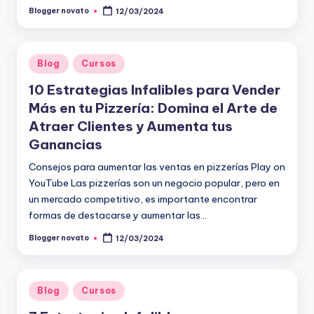
Blogger novato
12/03/2024
Publicado
por
Publicado
Blog
Cursos
en
10 Estrategias Infalibles para Vender
Más en tu Pizzería: Domina el Arte de
Atraer Clientes y Aumenta tus
Ganancias
Consejos para aumentar las ventas en pizzerías Play on
YouTube Las pizzerías son un negocio popular, pero en
un mercado competitivo, es importante encontrar
formas de destacarse y aumentar las…
Blogger novato
12/03/2024
Publicado
por
Publicado
Blog
Cursos
en