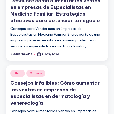
Descubre cómo aumentar las ventas
en empresas de Especialistas en
Medicina Familiar: Estrategias
efectivas para potenciar tu negocio
Consejos para Vender más en Empresas de
Especialistas en Medicina Familiar Si eres parte de una
empresa que se especializa en proveer productos o
servicios a especialistas en medicina familiar,…
Blogger novato
11/03/2024
Publicado
por
Publicado
Blog
Cursos
en
Consejos infalibles: Cómo aumentar
las ventas en empresas de
especialistas en dermatología y
venereología
Consejos para Aumentar las Ventas en Empresas de