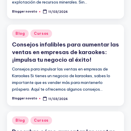
explotación de recursos minerales. Sin…
Blogger novato
11/03/2024
Publicado
por
Publicado
Blog
Cursos
en
Consejos infalibles para aumentar las
ventas en empresas de karaokes:
¡impulsa tu negocio al éxito!
Consejos para impulsar las ventas en empresas de
Karaokes Si tienes un negocio de karaokes, sabes lo
importante que es vender más para mantenerlo
próspero. Aquí te ofrecemos algunos consejos…
Blogger novato
11/03/2024
Publicado
por
Publicado
Blog
Cursos
en