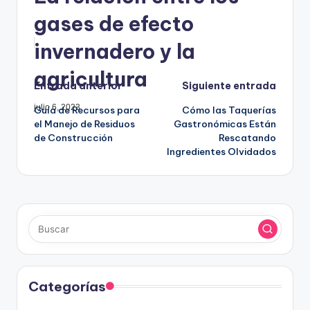
gases de efecto
invernadero y la
agricultura
Navegación
Entrada anterior
Siguiente entrada
julio 6, 2023
Guía de Recursos para
Cómo las Taquerías
de
el Manejo de Residuos
Gastronómicas Están
de Construcción
Rescatando
entradas
Ingredientes Olvidados
Categorías