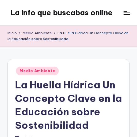
La info que buscabas online
Saltar
al
Tu
contenido
blog
Inicio
Medio Ambiente
La Huella Hídrica Un Concepto Clave en
para
la Educación sobre Sostenibilidad
aprender
y
entretenerte
leyendo
Publicado
Medio Ambiente
en
La Huella Hídrica Un
Concepto Clave en la
Educación sobre
Sostenibilidad