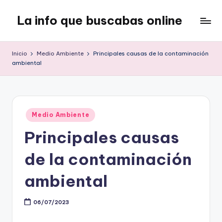
La info que buscabas online
Saltar
al
Tu
contenido
blog
Inicio
Medio Ambiente
Principales causas de la contaminación
para
ambiental
aprender
y
entretenerte
leyendo
Publicado
Medio Ambiente
en
Principales causas
de la contaminación
ambiental
06/07/2023