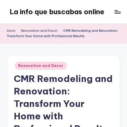
La info que buscabas online
Saltar
al
Tu
contenido
blog
Inicio
Renovation and Decor
CMR Remodeling and Renovation:
para
Transform Your Home with Professional Results
aprender
y
entretenerte
leyendo
Publicado
Renovation and Decor
en
CMR Remodeling and
Renovation:
Transform Your
Home with