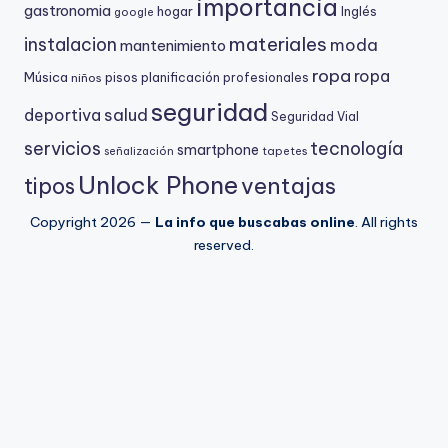
importancia
gastronomia
hogar
Inglés
google
materiales
instalacion
moda
mantenimiento
ropa
ropa
Música
niños
pisos
planificación
profesionales
seguridad
salud
deportiva
Seguridad Vial
servicios
tecnología
smartphone
señalización
tapetes
Unlock Phone
ventajas
tipos
Copyright 2026 —
La info que buscabas online
. All rights
reserved.