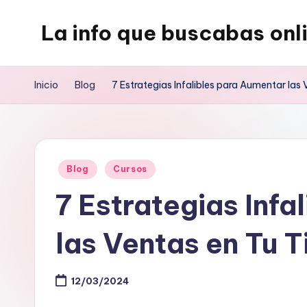
La info que buscabas onl
Saltar
al
Tu
contenido
blog
Inicio
Blog
7 Estrategias Infalibles para Aumentar las
para
aprender
y
entretenerte
Publicado
Blog
Cursos
leyendo
en
7 Estrategias Infa
las Ventas en Tu 
12/03/2024