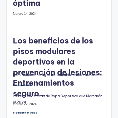
óptima
febrero 14, 2024
Los beneficios de los
pisos modulares
deportivos en la
prevención de lesiones:
Etiquetas:
beneficios
comida
gastronomia
historia
ideas
tatema
Entrenamientos
Navegación
Entrada anterior
seguro...
Las 10 Tendencias de Ropa Deportiva que Marcarán
de
el 2024
febrero 22, 2024
entradas
Siguiente entrada