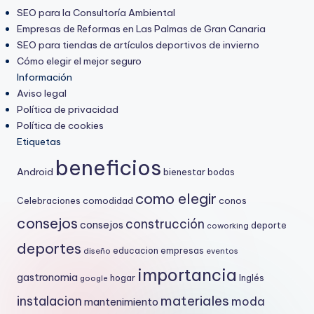
SEO para la Consultoría Ambiental
Empresas de Reformas en Las Palmas de Gran Canaria
SEO para tiendas de artículos deportivos de invierno
Cómo elegir el mejor seguro
Información
Aviso legal
Política de privacidad
Política de cookies
Etiquetas
beneficios
Android
bienestar
bodas
como elegir
comodidad
conos
Celebraciones
consejos
construcción
consejos
deporte
coworking
deportes
educacion
empresas
diseño
eventos
importancia
gastronomia
hogar
Inglés
google
materiales
instalacion
moda
mantenimiento