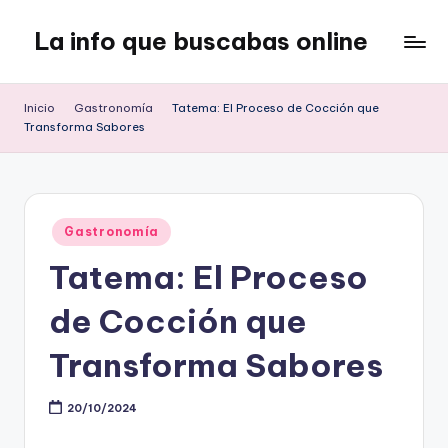
La info que buscabas online
Saltar
al
Tu
contenido
blog
Inicio
Gastronomía
Tatema: El Proceso de Cocción que
para
Transforma Sabores
aprender
y
entretenerte
leyendo
Publicado
Gastronomía
en
Tatema: El Proceso
de Cocción que
Transforma Sabores
20/10/2024