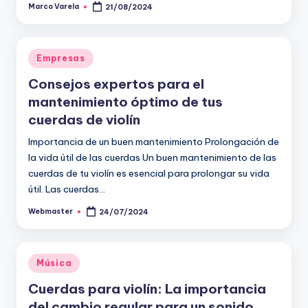
Marco Varela
21/08/2024
Publicado
por
Publicado
Empresas
en
Consejos expertos para el
mantenimiento óptimo de tus
cuerdas de violín
Importancia de un buen mantenimiento Prolongación de
la vida útil de las cuerdas Un buen mantenimiento de las
cuerdas de tu violín es esencial para prolongar su vida
útil. Las cuerdas…
Webmaster
24/07/2024
Publicado
por
Publicado
Música
en
Cuerdas para violín: La importancia
del cambio regular para un sonido