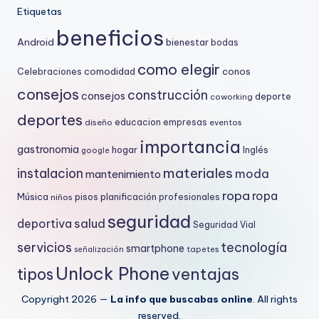
Etiquetas
beneficios
Android
bienestar
bodas
como elegir
comodidad
conos
Celebraciones
consejos
construcción
consejos
deporte
coworking
deportes
educacion
empresas
diseño
eventos
importancia
gastronomia
hogar
Inglés
google
materiales
instalacion
moda
mantenimiento
ropa
ropa
Música
niños
pisos
planificación
profesionales
seguridad
salud
deportiva
Seguridad Vial
servicios
tecnología
smartphone
señalización
tapetes
Unlock Phone
ventajas
tipos
Copyright 2026 —
La info que buscabas online
. All rights
reserved.