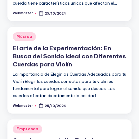
cuerda tiene características únicas que afectan el…
Webmaster
25/10/2024
Publicado
por
Publicado
Música
en
El arte de la Experimentación: En
Busca del Sonido Ideal con Diferentes
Cuerdas para Violín
La Importancia de Elegir las Cuerdas Adecuadas para tu
Violín Elegir las cuerdas correctas para tu violín es
fundamental para lograr el sonido que deseas. Las
cuerdas afectan directamente la calidad…
Webmaster
25/10/2024
Publicado
por
Publicado
Empresas
en