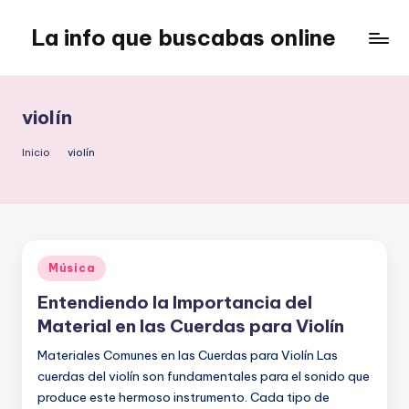
La info que buscabas online
Saltar
al
Tu
contenido
blog
para
violín
aprender
y
Inicio
violín
entretenerte
leyendo
Publicado
Música
en
Entendiendo la Importancia del
Material en las Cuerdas para Violín
Materiales Comunes en las Cuerdas para Violín Las
cuerdas del violín son fundamentales para el sonido que
produce este hermoso instrumento. Cada tipo de