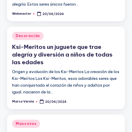
alegría. Estos seres únicos fueron…
Webmaster
20/04/2024
Publicado
por
Publicado
Decoración
en
Ksi-Meritos un juguete que trae
alegría y diversión a niños de todas
las edades
Origen y evolución de los Ksi-Meritos La creación de los
Ksi-Meritos Los Ksi-Meritos, esos adorables seres que
han conquistado el corazón de niños y adultos por
igual, nacieron de la…
Marco Varela
20/04/2024
Publicado
por
Publicado
Mascotas
en