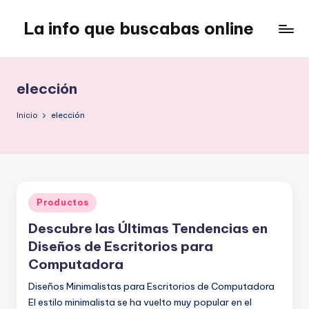
La info que buscabas online
Saltar
al
Tu
contenido
blog
para
elección
aprender
y
Inicio
elección
entretenerte
leyendo
Publicado
Productos
en
Descubre las Últimas Tendencias en
Diseños de Escritorios para
Computadora
Diseños Minimalistas para Escritorios de Computadora
El estilo minimalista se ha vuelto muy popular en el