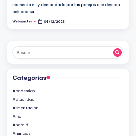
momento muy demandado por las parejas que desean
celebrar su…
Webmaster
04/12/2023
Publicado
por
Categorías
Academias
Actualidad
Alimentación
Amor
Android
Anuncios