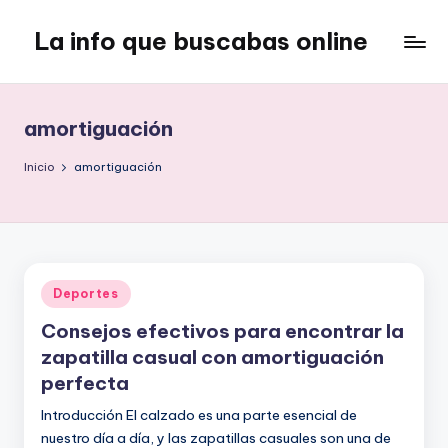
La info que buscabas online
Saltar
al
Tu
contenido
blog
para
amortiguación
aprender
y
Inicio
amortiguación
entretenerte
leyendo
Publicado
Deportes
en
Consejos efectivos para encontrar la
zapatilla casual con amortiguación
perfecta
Introducción El calzado es una parte esencial de
nuestro día a día, y las zapatillas casuales son una de