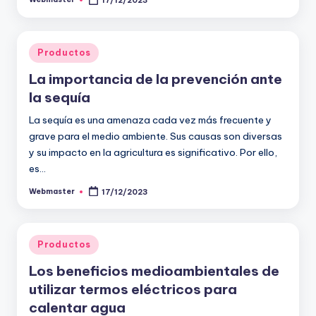
17/12/2023
Publicado
por
Publicado
Productos
en
La importancia de la prevención ante
la sequía
La sequía es una amenaza cada vez más frecuente y
grave para el medio ambiente. Sus causas son diversas
y su impacto en la agricultura es significativo. Por ello,
es…
Webmaster
17/12/2023
Publicado
por
Publicado
Productos
en
Los beneficios medioambientales de
utilizar termos eléctricos para
calentar agua