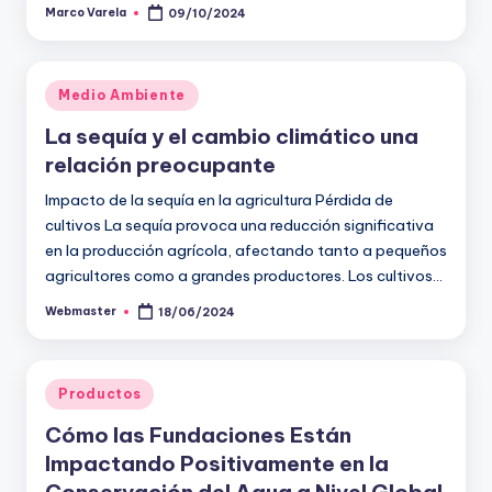
Marco Varela
09/10/2024
Publicado
por
Publicado
Medio Ambiente
en
La sequía y el cambio climático una
relación preocupante
Impacto de la sequía en la agricultura Pérdida de
cultivos La sequía provoca una reducción significativa
en la producción agrícola, afectando tanto a pequeños
agricultores como a grandes productores. Los cultivos…
Webmaster
18/06/2024
Publicado
por
Publicado
Productos
en
Cómo las Fundaciones Están
Impactando Positivamente en la