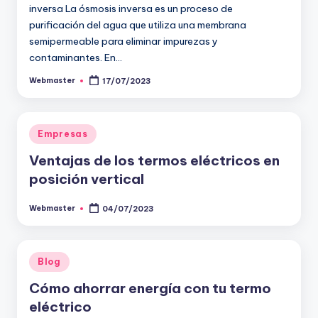
inversa La ósmosis inversa es un proceso de
purificación del agua que utiliza una membrana
semipermeable para eliminar impurezas y
contaminantes. En…
Webmaster
17/07/2023
Publicado
por
Publicado
Empresas
en
Ventajas de los termos eléctricos en
posición vertical
Webmaster
04/07/2023
Publicado
por
Publicado
Blog
en
Cómo ahorrar energía con tu termo
eléctrico