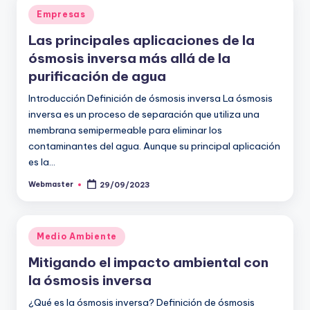
Publicado
Empresas
en
Las principales aplicaciones de la
ósmosis inversa más allá de la
purificación de agua
Introducción Definición de ósmosis inversa La ósmosis
inversa es un proceso de separación que utiliza una
membrana semipermeable para eliminar los
contaminantes del agua. Aunque su principal aplicación
es la…
Webmaster
29/09/2023
Publicado
por
Publicado
Medio Ambiente
en
Mitigando el impacto ambiental con
la ósmosis inversa
¿Qué es la ósmosis inversa? Definición de ósmosis