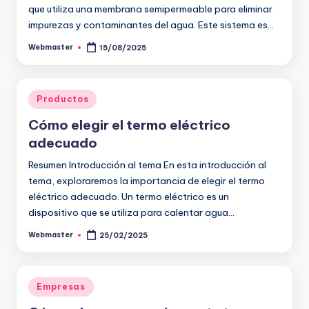
que utiliza una membrana semipermeable para eliminar
impurezas y contaminantes del agua. Este sistema es…
Webmaster
15/08/2025
Publicado
por
Publicado
Productos
en
Cómo elegir el termo eléctrico
adecuado
Resumen Introducción al tema En esta introducción al
tema, exploraremos la importancia de elegir el termo
eléctrico adecuado. Un termo eléctrico es un
dispositivo que se utiliza para calentar agua…
Webmaster
25/02/2025
Publicado
por
Publicado
Empresas
en