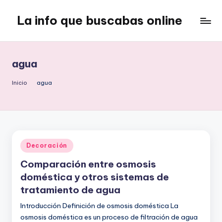
La info que buscabas online
Saltar
al
Tu
contenido
blog
para
agua
aprender
y
Inicio
agua
entretenerte
leyendo
Publicado
Decoración
en
Comparación entre osmosis
doméstica y otros sistemas de
tratamiento de agua
Introducción Definición de osmosis doméstica La
osmosis doméstica es un proceso de filtración de agua