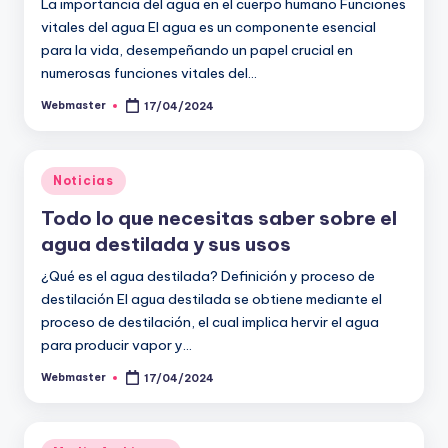
La importancia del agua en el cuerpo humano Funciones
vitales del agua El agua es un componente esencial
para la vida, desempeñando un papel crucial en
numerosas funciones vitales del…
Webmaster
17/04/2024
Publicado
por
Publicado
Noticias
en
Todo lo que necesitas saber sobre el
agua destilada y sus usos
¿Qué es el agua destilada? Definición y proceso de
destilación El agua destilada se obtiene mediante el
proceso de destilación, el cual implica hervir el agua
para producir vapor y…
Webmaster
17/04/2024
Publicado
por