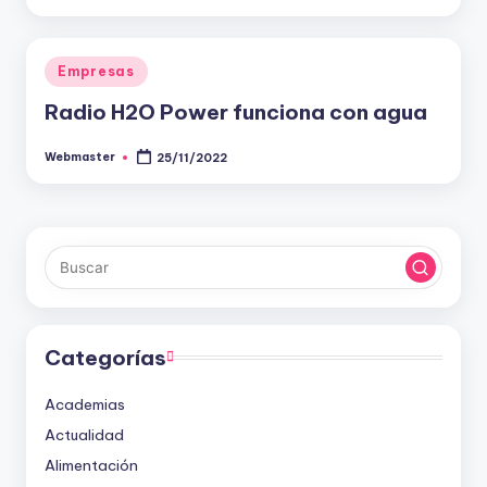
por
Publicado
Empresas
en
Radio H2O Power funciona con agua
Webmaster
25/11/2022
Publicado
por
Categorías
Academias
Actualidad
Alimentación