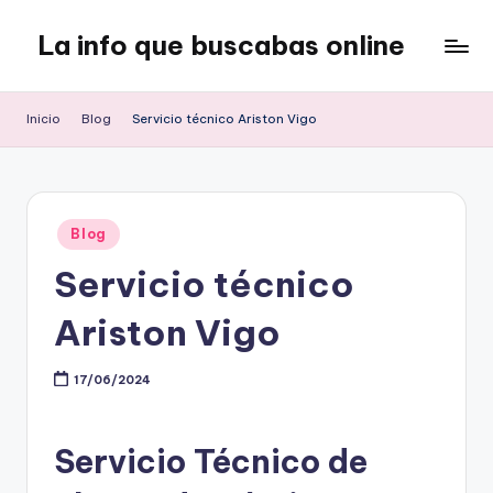
La info que buscabas online
Saltar
al
Tu
contenido
blog
Inicio
Blog
Servicio técnico Ariston Vigo
para
aprender
y
entretenerte
Publicado
leyendo
Blog
en
Servicio técnico
Ariston Vigo
17/06/2024
Servicio Técnico de