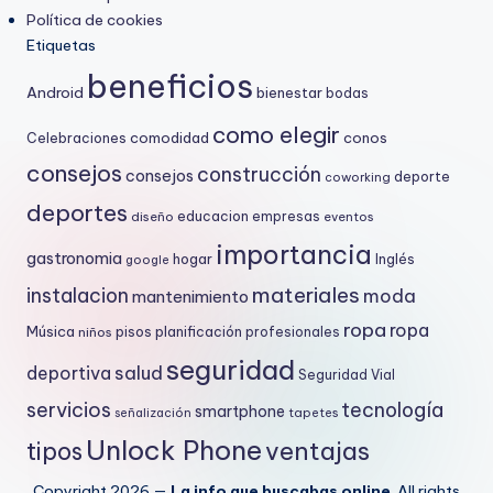
Política de cookies
Etiquetas
beneficios
Android
bienestar
bodas
como elegir
comodidad
conos
Celebraciones
consejos
construcción
consejos
deporte
coworking
deportes
educacion
empresas
diseño
eventos
importancia
gastronomia
hogar
Inglés
google
materiales
instalacion
moda
mantenimiento
ropa
ropa
Música
niños
pisos
planificación
profesionales
seguridad
salud
deportiva
Seguridad Vial
servicios
tecnología
smartphone
señalización
tapetes
Unlock Phone
ventajas
tipos
Copyright 2026 —
La info que buscabas online
. All rights