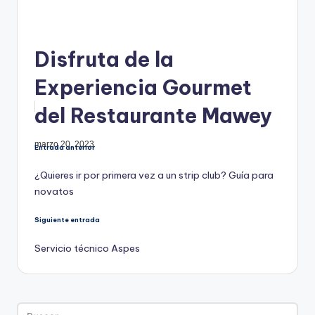
Disfruta de la
Experiencia Gourmet
del Restaurante Mawey
marzo 20, 2023
Navegación
Entrada anterior
¿Quieres ir por primera vez a un strip club? Guía para
de
novatos
entradas
Siguiente entrada
Servicio técnico Aspes