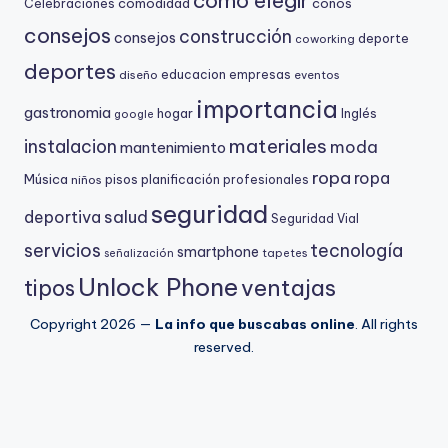
como elegir
comodidad
conos
Celebraciones
consejos
construcción
consejos
deporte
coworking
deportes
educacion
empresas
diseño
eventos
importancia
gastronomia
hogar
Inglés
google
materiales
instalacion
moda
mantenimiento
ropa
ropa
Música
niños
pisos
planificación
profesionales
seguridad
salud
deportiva
Seguridad Vial
servicios
tecnología
smartphone
señalización
tapetes
Unlock Phone
ventajas
tipos
Copyright 2026 —
La info que buscabas online
. All rights
reserved.