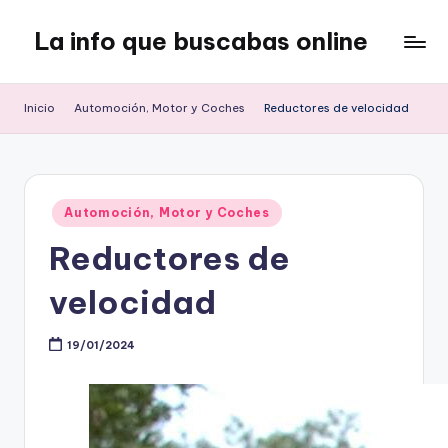
La info que buscabas online
Saltar
al
Tu
contenido
blog
Inicio
Automoción, Motor y Coches
Reductores de velocidad
para
aprender
y
entretenerte
Publicado
leyendo
Automoción, Motor y Coches
en
Reductores de
velocidad
19/01/2024