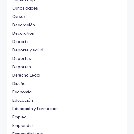
Curiosidades
Cursos
Decoración
Decoration
Deporte
Deporte y salud
Deportes
Deportes
Derecho Legal
Diseño
Economía
Educación
Educación y Formación
Empleo
Emprender
Emprendimiento