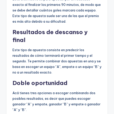
exacto al finalizar los primeros 90 minutos, de modo que
se debe detallar cuántos goles marcara cada equipo.
Este tipo de apuesta suele ser una de las que el premio
es más alto debido a su dificultad.
Resultados de descanso y
final
Este tipo de apuesta consiste en predecir los
resultados de cómo terminará el primer tiempo y el
segundo. Te permite combinar dos apuestas en una y se
basa en escoger un equipo “A”, empate o un equipo “B” y
no a un resultado exacto.
Doble oportunidad
Acá tienes tres opciones a escoger combinando dos
posibles resultados, es decir que puedes escoger
ganador “A” y empate, ganador “B” y empate o ganador
“A” y “B”.