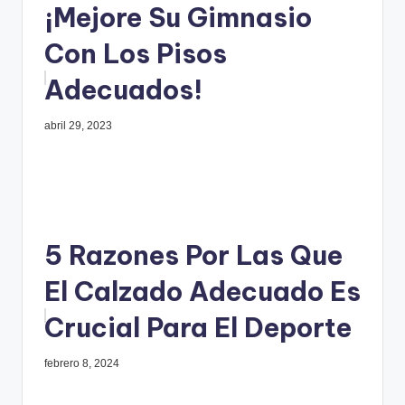
¡Mejore Su Gimnasio
Con Los Pisos
Adecuados!
abril 29, 2023
5 Razones Por Las Que
El Calzado Adecuado Es
Crucial Para El Deporte
febrero 8, 2024