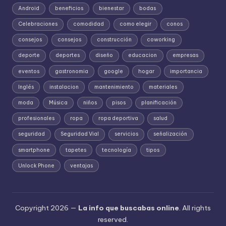
Android
beneficios
bienestar
bodas
Celebraciones
comodidad
como elegir
conos
consejos
consejos
construcción
coworking
deporte
deportes
diseño
educacion
empresas
eventos
gastronomia
google
hogar
importancia
Inglés
instalacion
mantenimiento
materiales
moda
Música
niños
pisos
planificación
profesionales
ropa
ropa deportiva
salud
seguridad
Seguridad Vial
servicios
señalización
smartphone
tapetes
tecnología
tipos
Unlock Phone
ventajas
Copyright 2026 —
La info que buscabas online
. All rights
reserved.