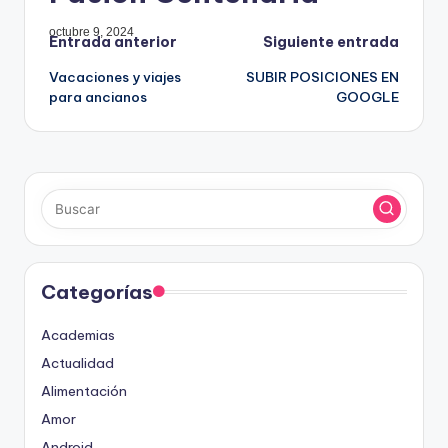
octubre 9, 2024
Navegación
Entrada anterior
Siguiente entrada
Vacaciones y viajes
SUBIR POSICIONES EN
de
para ancianos
GOOGLE
entradas
Categorías
Academias
Actualidad
Alimentación
Amor
Android