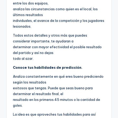
entre los dos equipos,
analiza las circunstancias como quien es el local, los
últimos resultados
individuales, el avance de la competición y los jugadores
lesionados.
Todos estos detalles y otros más que puedes
considerar importante, te ayudaran a
determinar con mayor efectividad el posible resultado
del partido y así no dejas
todo al azar.
Conoce tus habilidades de predicción.
Analiza constantemente en qué eres bueno prediciendo
según los resultados
exitosos que tengas. Puede que seas bueno para
determinar el resultado final, el
resultado en los primeros 45 minutos o la cantidad de
goles.
La idea es que aproveches tus habilidades para así