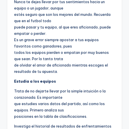
Nunca te dejes llevar por tus sentimientos hacia un
equipo o un jugador, aunque
estés seguro que son los mejores del mundo. Recuerda
que en el futbol todo
puede pasar y tu equipo, al que eres aficionado, puede
empatar o perder.
Es un grave error siempre apostar a tus equipos
favoritos como ganadores, pues
todos los equipos pierden o empatan por muy buenos
que sean. Por lo tanto trata
de olvidar el amor de aficionado mientras escoges el
resultado de tu apuesta.
Estudia a los equipos
Trata de no dejarte llevar por la simple intuición o la
corazonada. Es importante
que estudies varios datos del partido, así como los
equipos. Primero analiza sus
posiciones en la tabla de clasificaciones.
Investiga el historial de resultados de enfrentamientos