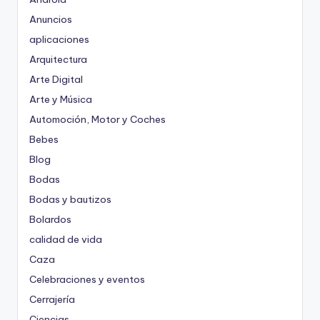
Anuncios
aplicaciones
Arquitectura
Arte Digital
Arte y Música
Automoción, Motor y Coches
Bebes
Blog
Bodas
Bodas y bautizos
Bolardos
calidad de vida
Caza
Celebraciones y eventos
Cerrajería
Ciencias