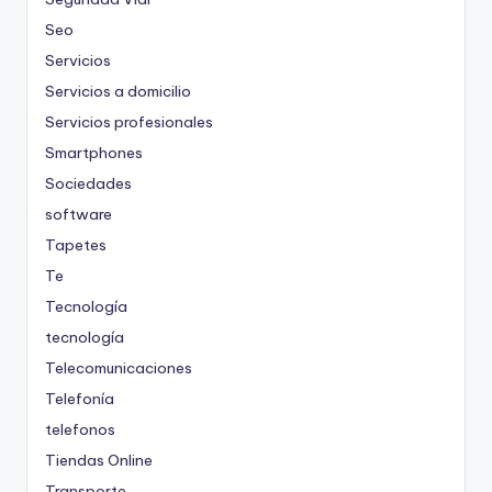
Seo
Servicios
Servicios a domicilio
Servicios profesionales
Smartphones
Sociedades
software
Tapetes
Te
Tecnología
tecnología
Telecomunicaciones
Telefonía
telefonos
Tiendas Online
Transporte