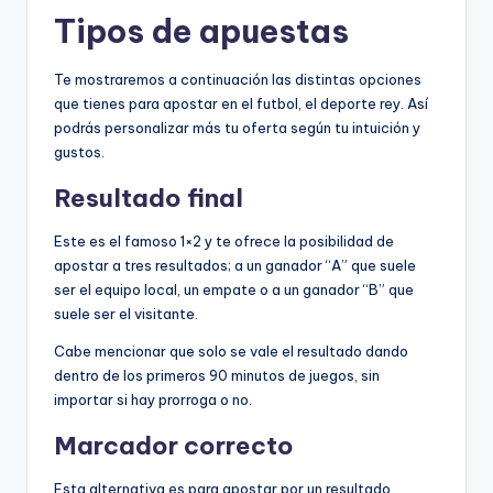
Tipos de apuestas
Te mostraremos a continuación las distintas opciones
que tienes para apostar en el futbol, el deporte rey. Así
podrás personalizar más tu oferta según tu intuición y
gustos.
Resultado final
Este es el famoso 1×2 y te ofrece la posibilidad de
apostar a tres resultados; a un ganador “A” que suele
ser el equipo local, un empate o a un ganador “B” que
suele ser el visitante.
Cabe mencionar que solo se vale el resultado dando
dentro de los primeros 90 minutos de juegos, sin
importar si hay prorroga o no.
Marcador correcto
Esta alternativa es para apostar por un resultado