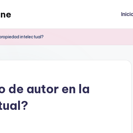
ine
Inici
 propiedad intelectual?
 de autor en la
tual?