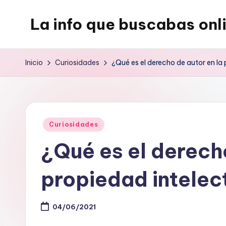
La info que buscabas onl
Saltar
al
Tu
contenido
blog
Inicio
Curiosidades
¿Qué es el derecho de autor en la
para
aprender
y
entretenerte
Publicado
Curiosidades
leyendo
en
¿Qué es el derecho
propiedad intelec
04/06/2021