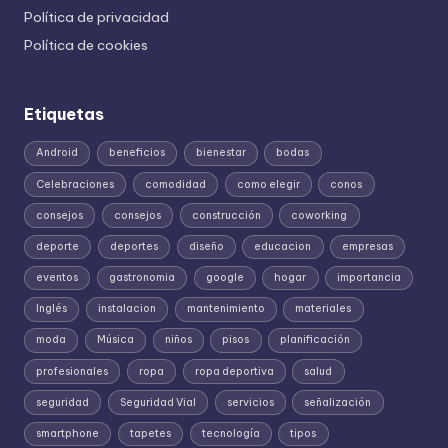
Política de privacidad
Política de cookies
Etiquetas
Android
beneficios
bienestar
bodas
Celebraciones
comodidad
como elegir
conos
consejos
consejos
construcción
coworking
deporte
deportes
diseño
educacion
empresas
eventos
gastronomia
google
hogar
importancia
Inglés
instalacion
mantenimiento
materiales
moda
Música
niños
pisos
planificación
profesionales
ropa
ropa deportiva
salud
seguridad
Seguridad Vial
servicios
señalización
smartphone
tapetes
tecnología
tipos