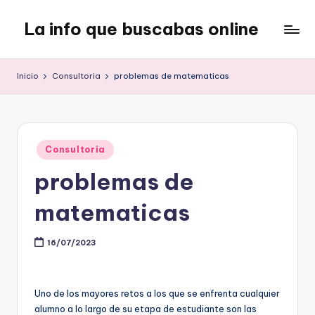
La info que buscabas online
Saltar
al
Tu
contenido
blog
Inicio
Consultoria
problemas de matematicas
para
aprender
y
entretenerte
Publicado
leyendo
Consultoria
en
problemas de
matematicas
16/07/2023
Uno de los mayores retos a los que se enfrenta cualquier
alumno a lo largo de su etapa de estudiante son las