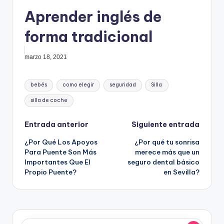
Aprender inglés de
forma tradicional
marzo 18, 2021
Etiquetas:
bebés
como elegir
seguridad
Silla
silla de coche
Navegación
Entrada anterior
Siguiente entrada
¿Por Qué Los Apoyos
¿Por qué tu sonrisa
de
Para Puente Son Más
merece más que un
Importantes Que El
seguro dental básico
entradas
Propio Puente?
en Sevilla?