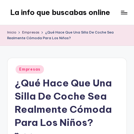
La info que buscabas online
Saltar
al
Tu
contenido
blog
Inicio
Empresas
¿Qué Hace Que Una Silla De Coche Sea
para
Realmente Cómoda Para Los Niños?
aprender
y
entretenerte
leyendo
Publicado
Empresas
en
¿Qué Hace Que Una
Silla De Coche Sea
Realmente Cómoda
Para Los Niños?