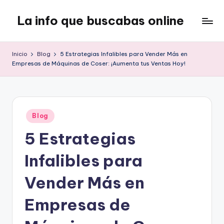
La info que buscabas online
Saltar
al
Tu
contenido
blog
Inicio
Blog
5 Estrategias Infalibles para Vender Más en
para
Empresas de Máquinas de Coser: ¡Aumenta tus Ventas Hoy!
aprender
y
entretenerte
leyendo
Publicado
Blog
en
5 Estrategias
Infalibles para
Vender Más en
Empresas de