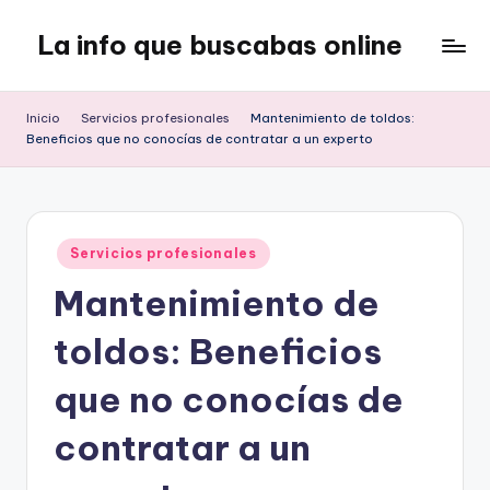
La info que buscabas online
Saltar
al
Tu
contenido
blog
Inicio
Servicios profesionales
Mantenimiento de toldos:
para
Beneficios que no conocías de contratar a un experto
aprender
y
entretenerte
leyendo
Publicado
Servicios profesionales
en
Mantenimiento de
toldos: Beneficios
que no conocías de
contratar a un