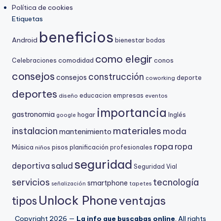
Política de cookies
Etiquetas
beneficios
Android
bienestar
bodas
como elegir
comodidad
conos
Celebraciones
consejos
construcción
consejos
deporte
coworking
deportes
educacion
empresas
diseño
eventos
importancia
gastronomia
hogar
Inglés
google
materiales
instalacion
moda
mantenimiento
ropa
ropa
Música
niños
pisos
planificación
profesionales
seguridad
salud
deportiva
Seguridad Vial
servicios
tecnología
smartphone
señalización
tapetes
Unlock Phone
ventajas
tipos
Copyright 2026 —
La info que buscabas online
. All rights