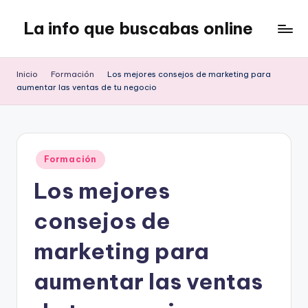
La info que buscabas online
Saltar
al
Tu
contenido
blog
Inicio
Formación
Los mejores consejos de marketing para
para
aumentar las ventas de tu negocio
aprender
y
entretenerte
leyendo
Publicado
Formación
en
Los mejores
consejos de
marketing para
aumentar las ventas