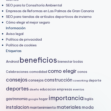
SEO para la Consultoría Ambiental
Empresas de Reformas en Las Palmas de Gran Canaria
SEO para tiendas de artículos deportivos de invierno
Cómo elegir el mejor seguro
Información
Aviso legal
Política de privacidad
Política de cookies
Etiquetas
beneficios
Android
bienestar
bodas
como elegir
comodidad
conos
Celebraciones
consejos
construcción
consejos
deporte
coworking
deportes
educacion
empresas
diseño
eventos
importancia
gastronomia
hogar
Inglés
google
materiales
instalacion
moda
mantenimiento