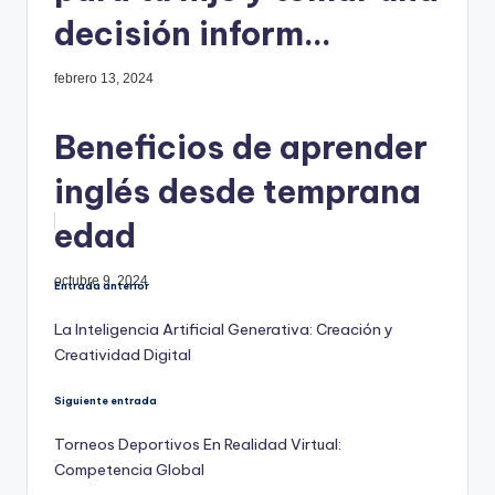
decisión inform...
febrero 13, 2024
Beneficios de aprender
inglés desde temprana
edad
octubre 9, 2024
Navegación
Entrada anterior
La Inteligencia Artificial Generativa: Creación y
de
Creatividad Digital
entradas
Siguiente entrada
Torneos Deportivos En Realidad Virtual:
Competencia Global