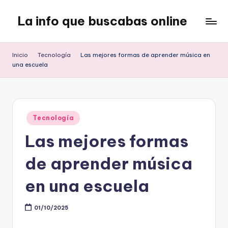
La info que buscabas online
Saltar
al
Tu
contenido
blog
Inicio
Tecnología
Las mejores formas de aprender música en
para
una escuela
aprender
y
entretenerte
leyendo
Publicado
Tecnología
en
Las mejores formas
de aprender música
en una escuela
01/10/2025