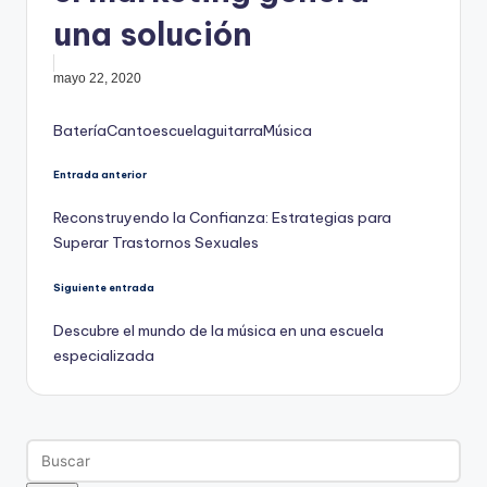
una solución
mayo 22, 2020
Etiquetas:
Batería
Canto
escuela
guitarra
Música
Navegación
Entrada anterior
Reconstruyendo la Confianza: Estrategias para
de
Superar Trastornos Sexuales
entradas
Siguiente entrada
Descubre el mundo de la música en una escuela
especializada