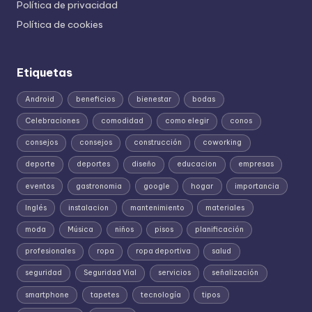
Política de privacidad
Política de cookies
Etiquetas
Android
beneficios
bienestar
bodas
Celebraciones
comodidad
como elegir
conos
consejos
consejos
construcción
coworking
deporte
deportes
diseño
educacion
empresas
eventos
gastronomia
google
hogar
importancia
Inglés
instalacion
mantenimiento
materiales
moda
Música
niños
pisos
planificación
profesionales
ropa
ropa deportiva
salud
seguridad
Seguridad Vial
servicios
señalización
smartphone
tapetes
tecnología
tipos