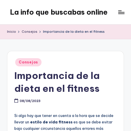
La info que buscabas online
Saltar
al
Tu
contenido
blog
Inicio
Consejos
Importancia de la dieta en el fitness
para
aprender
y
entretenerte
Publicado
leyendo
Consejos
en
Importancia de la
dieta en el fitness
08/08/2023
Si algo hay que tener en cuenta a la hora que se decide
llevar un
estilo de vida fitness
es que se debe evitar
bajo cualquier circunstancia aquellos errores más