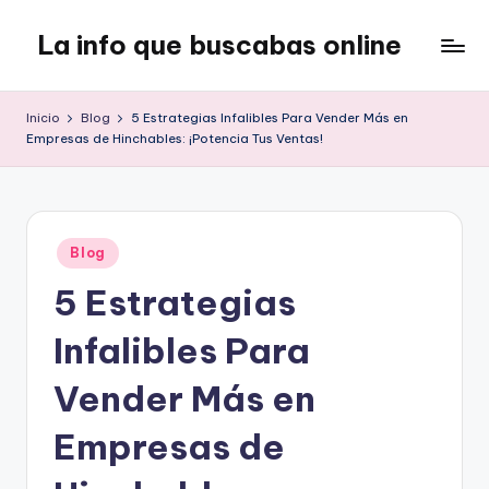
La info que buscabas online
Saltar
al
Tu
contenido
blog
Inicio
Blog
5 Estrategias Infalibles Para Vender Más en
para
Empresas de Hinchables: ¡Potencia Tus Ventas!
aprender
y
entretenerte
leyendo
Publicado
Blog
en
5 Estrategias
Infalibles Para
Vender Más en
Empresas de