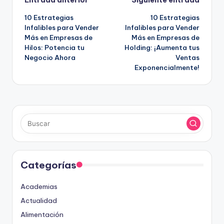
Navegación
Entrada anterior
Siguiente entrada
10 Estrategias
10 Estrategias
de
Infalibles para Vender
Infalibles para Vender
Más en Empresas de
Más en Empresas de
entradas
Hilos: Potencia tu
Holding: ¡Aumenta tus
Negocio Ahora
Ventas
Exponencialmente!
Categorías
Academias
Actualidad
Alimentación