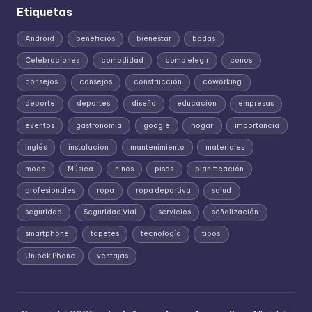
Etiquetas
Android
beneficios
bienestar
bodas
Celebraciones
comodidad
como elegir
conos
consejos
consejos
construcción
coworking
deporte
deportes
diseño
educacion
empresas
eventos
gastronomia
google
hogar
importancia
Inglés
instalacion
mantenimiento
materiales
moda
Música
niños
pisos
planificación
profesionales
ropa
ropa deportiva
salud
seguridad
Seguridad Vial
servicios
señalización
smartphone
tapetes
tecnología
tipos
Unlock Phone
ventajas