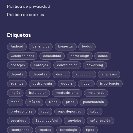
Política de privacidad
Política de cookies
Etiquetas
Android
beneficios
bienestar
bodas
Celebraciones
comodidad
como elegir
conos
consejos
consejos
construcción
coworking
deporte
deportes
diseño
educacion
empresas
eventos
gastronomia
google
hogar
importancia
Inglés
instalacion
mantenimiento
materiales
moda
Música
niños
pisos
planificación
profesionales
ropa
ropa deportiva
salud
seguridad
Seguridad Vial
servicios
señalización
smartphone
tapetes
tecnología
tipos