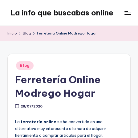
La info que buscabas online
Saltar
al
Tu
contenido
blog
Inicio
Blog
Ferretería Online Modrego Hogar
para
aprender
y
entretenerte
Publicado
leyendo
Blog
en
Ferretería Online
Modrego Hogar
28/07/2020
La
ferretería online
se ha convertido en una
alternativa muy interesante a la hora de adquirir
herramienta o comprar artículos para el hogar.