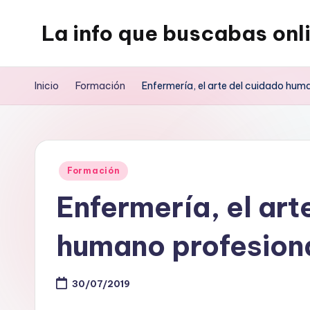
La info que buscabas onl
Saltar
al
Tu
contenido
blog
Inicio
Formación
Enfermería, el arte del cuidado hum
para
aprender
y
entretenerte
Publicado
Formación
leyendo
en
Enfermería, el art
humano profesion
30/07/2019