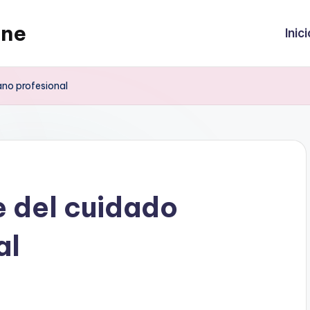
ine
Inici
ano profesional
e del cuidado
al