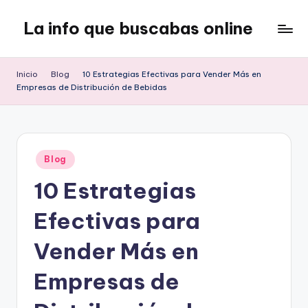
La info que buscabas online
Saltar
al
Tu
contenido
blog
Inicio
Blog
10 Estrategias Efectivas para Vender Más en
para
Empresas de Distribución de Bebidas
aprender
y
entretenerte
leyendo
Publicado
Blog
en
10 Estrategias
Efectivas para
Vender Más en
Empresas de