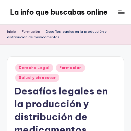
La info que buscabas online
Saltar
al
Tu
contenido
blog
Inicio
Formación
Desafíos legales en la producción y
para
distribución de medicamentos
aprender
y
entretenerte
leyendo
Publicado
Derecho Legal
Formación
en
Salud y bienestar
Desafíos legales en
la producción y
distribución de
medicamentos