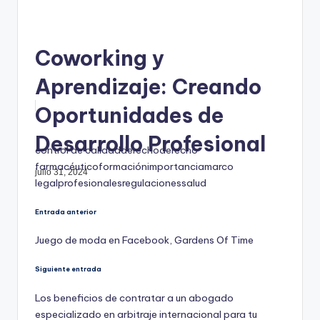
Coworking y
Aprendizaje: Creando
Oportunidades de
Desarrollo Profesional
Etiquetas:
control de calidad
derecho
derecho
farmacéutico
formación
importancia
marco
julio 31, 2024
legal
profesionales
regulaciones
salud
Navegación
Entrada anterior
Juego de moda en Facebook, Gardens Of Time
de
entradas
Siguiente entrada
Los beneficios de contratar a un abogado
especializado en arbitraje internacional para tu