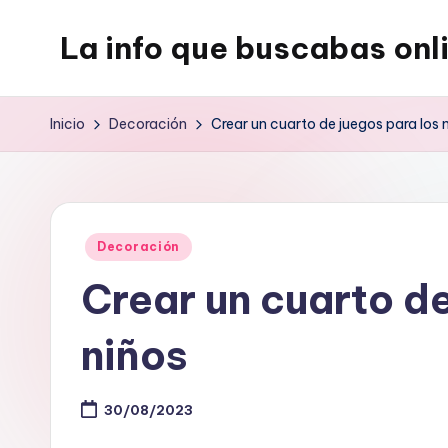
La info que buscabas onl
Saltar
al
Tu
contenido
blog
Inicio
Decoración
Crear un cuarto de juegos para los 
para
aprender
y
entretenerte
Publicado
Decoración
leyendo
en
Crear un cuarto de
niños
30/08/2023