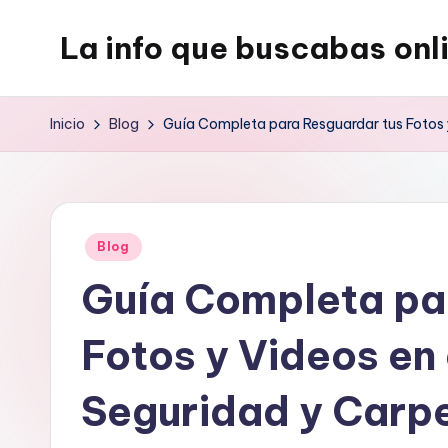
La info que buscabas onl
Saltar
al
Tu
contenido
blog
Inicio
Blog
Guía Completa para Resguardar tus Fotos 
para
aprender
y
entretenerte
Publicado
Blog
leyendo
en
Guía Completa pa
Fotos y Videos en 
Seguridad y Carp