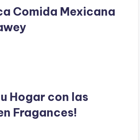
ica Comida Mexicana
Mawey
tu Hogar con las
en Fragances!