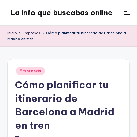
La info que buscabas online
Saltar
al
Tu
contenido
blog
Inicio
Empresas
Cómo planificar tu itinerario de Barcelona a
para
Madrid en tren
aprender
y
entretenerte
leyendo
Publicado
Empresas
en
Cómo planificar tu
itinerario de
Barcelona a Madrid
en tren