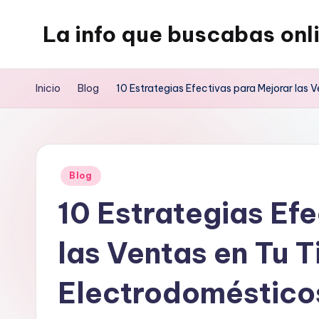
La info que buscabas onl
Saltar
al
Tu
contenido
blog
Inicio
Blog
10 Estrategias Efectivas para Mejorar las
para
aprender
y
entretenerte
Publicado
Blog
leyendo
en
10 Estrategias Ef
las Ventas en Tu 
Electrodoméstico