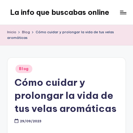
La info que buscabas online
Saltar
al
Tu
contenido
blog
Inicio
Blog
Cómo cuidar y prolongar la vida de tus velas
para
aromáticas
aprender
y
entretenerte
leyendo
Publicado
Blog
en
Cómo cuidar y
prolongar la vida de
tus velas aromáticas
29/09/2023