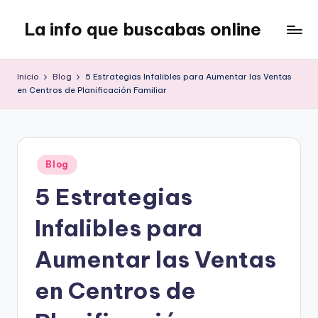
La info que buscabas online
Saltar
al
Tu
contenido
blog
Inicio
Blog
5 Estrategias Infalibles para Aumentar las Ventas
para
en Centros de Planificación Familiar
aprender
y
entretenerte
leyendo
Publicado
Blog
en
5 Estrategias
Infalibles para
Aumentar las Ventas
en Centros de