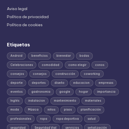
Aviso legal
Política de privacidad
Política de cookies
Etiquetas
Android
beneficios
bienestar
bodas
Celebraciones
comodidad
como elegir
conos
consejos
consejos
construcción
coworking
deporte
deportes
diseño
educacion
empresas
eventos
gastronomia
google
hogar
importancia
Inglés
instalacion
mantenimiento
materiales
moda
Música
niños
pisos
planificación
profesionales
ropa
ropa deportiva
salud
seguridad
Seguridad Vial
servicios
señalización