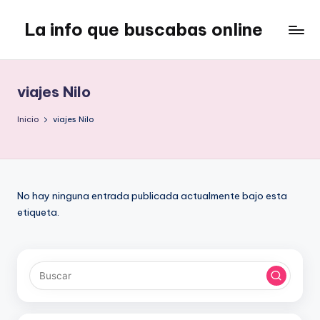
La info que buscabas online
Saltar
al
Tu
contenido
blog
para
viajes Nilo
aprender
y
Inicio
viajes Nilo
entretenerte
leyendo
No hay ninguna entrada publicada actualmente bajo esta
etiqueta.