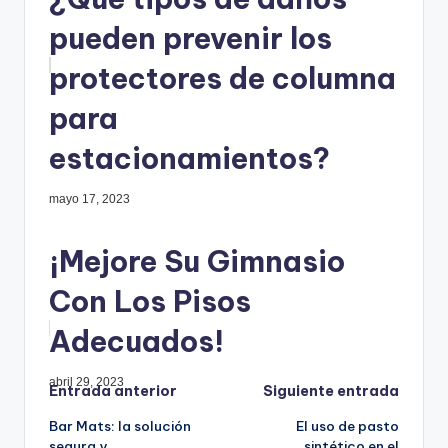
pueden prevenir los
protectores de columna
para
estacionamientos?
mayo 17, 2023
¡Mejore Su Gimnasio
Con Los Pisos
Adecuados!
abril 29, 2023
Navegación
Entrada anterior
Siguiente entrada
Bar Mats: la solución
El uso de pasto
de
segura y
sintético en el