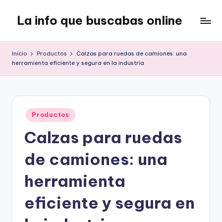
La info que buscabas online
Saltar
al
Tu
contenido
blog
Inicio
Productos
Calzas para ruedas de camiones: una
para
herramienta eficiente y segura en la industria
aprender
y
entretenerte
leyendo
Publicado
Productos
en
Calzas para ruedas
de camiones: una
herramienta
eficiente y segura en