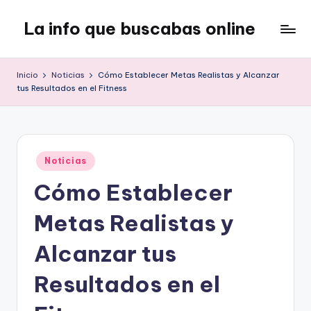
La info que buscabas online
Saltar
al
Tu
contenido
blog
Inicio
Noticias
Cómo Establecer Metas Realistas y Alcanzar
para
tus Resultados en el Fitness
aprender
y
entretenerte
leyendo
Publicado
Noticias
en
Cómo Establecer
Metas Realistas y
Alcanzar tus
Resultados en el